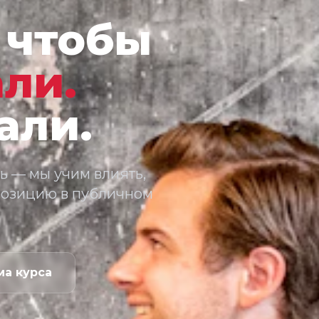
, чтобы
ли.
али.
ь — мы учим влиять,
позицию в публичном
ма курса