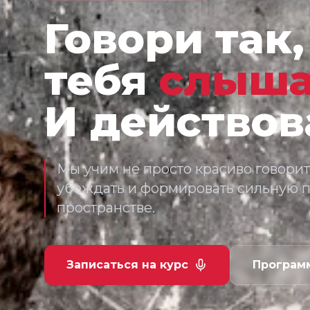
Говори так
тебя
слыша
И действов
Мы учим не просто красиво говорит
убеждать и формировать сильную 
пространстве.
Записаться на курс
Програм